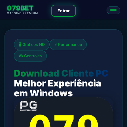
079BET
Entrar
CASSINO PREMIUM
🖥️ Gráficos HD
⚡ Performance
🎮 Controles
Download Cliente PC
Melhor Experiência
em Windows