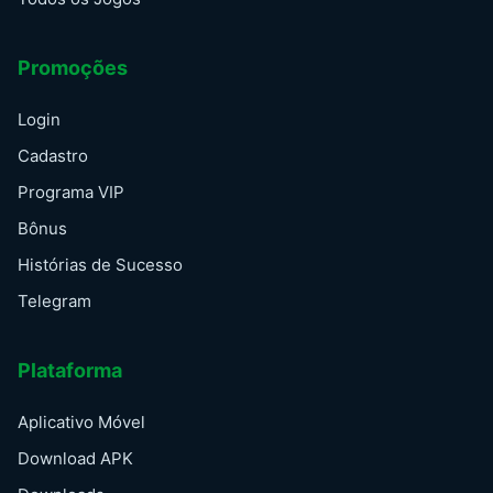
Promoções
Login
Cadastro
Programa VIP
Bônus
Histórias de Sucesso
Telegram
Plataforma
Aplicativo Móvel
Download APK