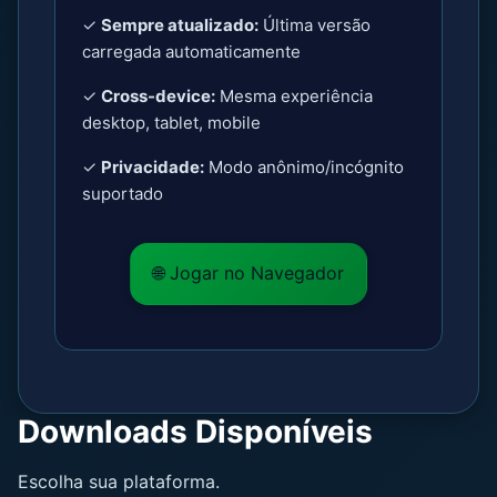
✓
Sempre atualizado:
Última versão
carregada automaticamente
✓
Cross-device:
Mesma experiência
desktop, tablet, mobile
✓
Privacidade:
Modo anônimo/incógnito
suportado
🌐 Jogar no Navegador
Downloads Disponíveis
Escolha sua plataforma.