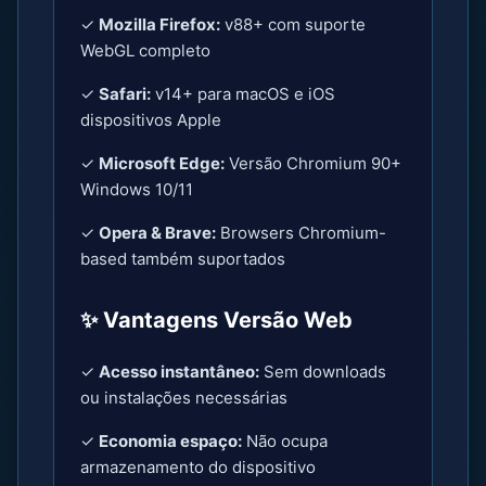
✓
Mozilla Firefox:
v88+ com suporte
WebGL completo
✓
Safari:
v14+ para macOS e iOS
dispositivos Apple
✓
Microsoft Edge:
Versão Chromium 90+
Windows 10/11
✓
Opera & Brave:
Browsers Chromium-
based também suportados
✨ Vantagens Versão Web
✓
Acesso instantâneo:
Sem downloads
ou instalações necessárias
✓
Economia espaço:
Não ocupa
armazenamento do dispositivo