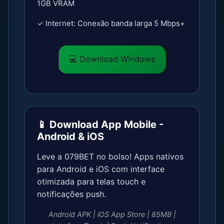
1GB VRAM
✓ Internet: Conexão banda larga 5 Mbps+
💻 Download Windows
📱 Download App Mobile -
Android & iOS
Leve a 079BET no bolso! Apps nativos
para Android e iOS com interface
otimizada para telas touch e
notificações push.
Android APK | iOS App Store | 85MB |