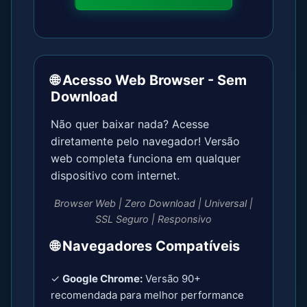
🌐 Acesso Web Browser - Sem
Download
Não quer baixar nada? Acesse
diretamente pelo navegador! Versão
web completa funciona em qualquer
dispositivo com internet.
Browser Web | Zero Download | Universal |
SSL Seguro | Responsivo
🌐 Navegadores Compatíveis
✓
Google Chrome:
Versão 90+
recomendada para melhor performance