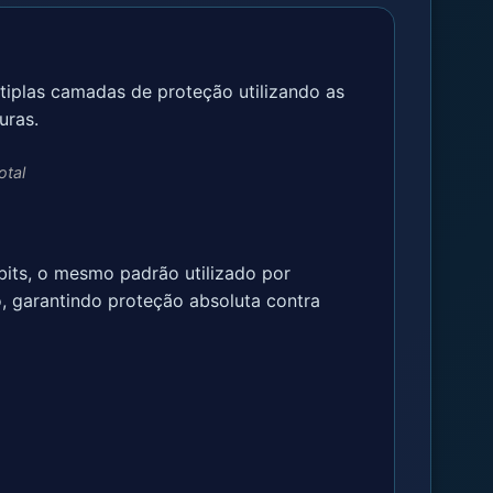
iplas camadas de proteção utilizando as
uras.
otal
bits, o mesmo padrão utilizado por
o, garantindo proteção absoluta contra