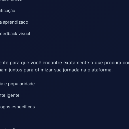
ificação
va aprendizado
eedback visual
ente para que você encontre exatamente o que procura co
lham juntos para otimizar sua jornada na plataforma.
a e popularidade
nteligente
jogos específicos
s