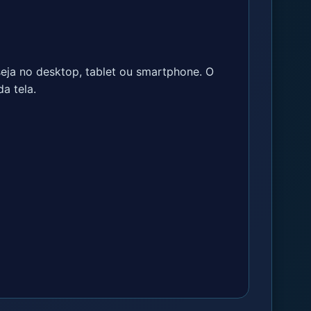
eja no desktop, tablet ou smartphone. O
a tela.