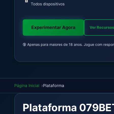
Todos dispositivos
Experimentar Agora
Ver Recursos
🔞 Apenas para maiores de 18 anos. Jogue com respon
Página Inicial
Plataforma
Plataforma 079BE