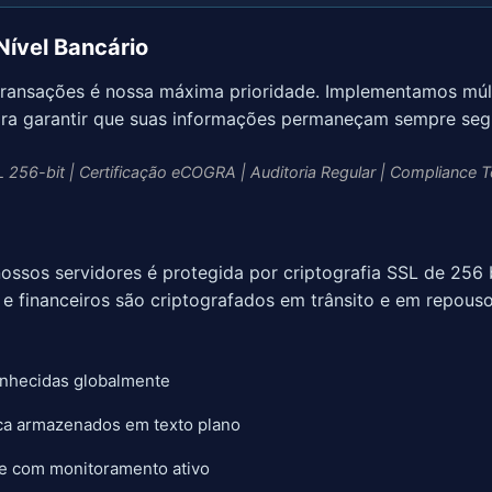
ível Bancário
ransações é nossa máxima prioridade. Implementamos múlt
ra garantir que suas informações permaneçam sempre seg
 256-bit | Certificação eCOGRA | Auditoria Regular | Compliance T
ossos servidores é protegida por criptografia SSL de 256 
s e financeiros são criptografados em trânsito e em repous
onhecidas globalmente
ca armazenados em texto plano
e com monitoramento ativo