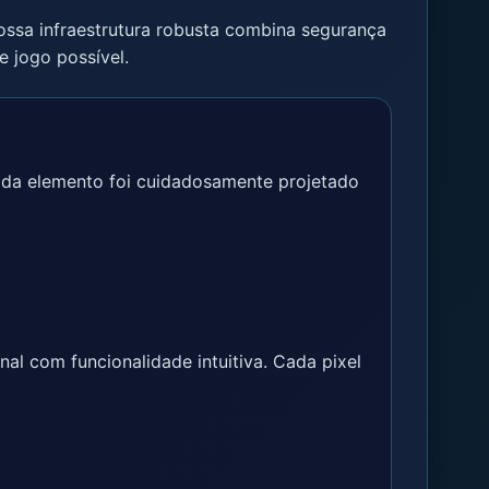
ossa infraestrutura robusta combina segurança
e jogo possível.
Cada elemento foi cuidadosamente projetado
al com funcionalidade intuitiva. Cada pixel