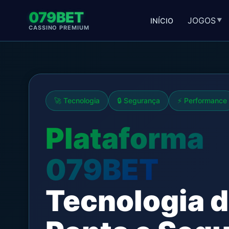
079BET
JOGOS
INÍCIO
▼
CASSINO PREMIUM
🚀 Tecnologia
🔒 Segurança
⚡ Performance
Plataforma
079BET
Tecnologia 