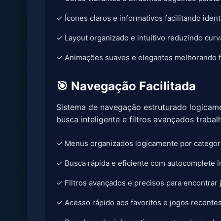
✓ Ícones claros e informativos facilitando ident
✓ Layout organizado e intuitivo reduzindo cur
✓ Animações suaves e elegantes melhorando f
🎯 Navegação Facilitada
Sistema de navegação estruturado logicam
busca inteligente e filtros avançados traba
✓ Menus organizados logicamente por categori
✓ Busca rápida e eficiente com autocomplete i
✓ Filtros avançados e precisos para encontrar 
✓ Acesso rápido aos favoritos e jogos recente