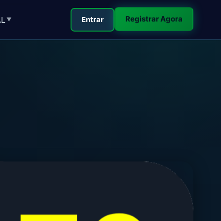
AL
Registrar Agora
Entrar
▼