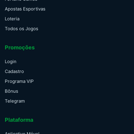
Apostas Esportivas
Loteria
Todos os Jogos
Promoções
Login
Cadastro
Programa VIP
Bônus
Telegram
Plataforma
Aplicativo Móvel