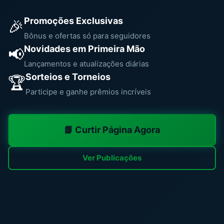
Promoções Exclusivas
🎉
Bônus e ofertas só para seguidores
Novidades em Primeira Mão
📢
Lançamentos e atualizações diárias
Sorteios e Torneios
🏆
Participe e ganhe prêmios incríveis
📘 Curtir Página Agora
Ver Publicações