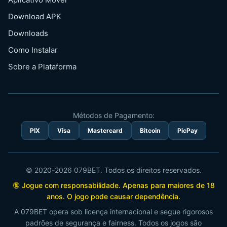
Download APK
Downloads
Como Instalar
Sobre a Plataforma
Métodos de Pagamento:
PIX
Visa
Mastercard
Bitcoin
PicPay
© 2020-2026 079BET. Todos os direitos reservados.
🔞 Jogue com responsabilidade. Apenas para maiores de 18
anos. O jogo pode causar dependência.
A 079BET opera sob licença internacional e segue rigorosos
padrões de segurança e fairness. Todos os jogos são