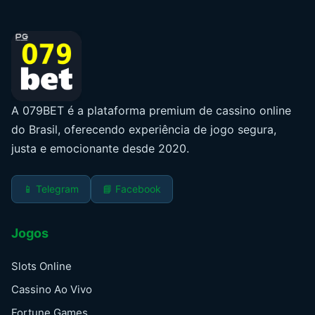
A 079BET é a plataforma premium de cassino online
do Brasil, oferecendo experiência de jogo segura,
justa e emocionante desde 2020.
📱 Telegram
📘 Facebook
Jogos
Slots Online
Cassino Ao Vivo
Fortune Games